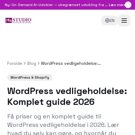
Ny: On-Demand AI-Udvikler — ubegrænset udvikling fra
8.999 kr/md
Læs mere
EN
Forside
Blog
WordPress vedligeholdelse: Komplet guide 2026
WordPress & Shopify
WordPress vedligeholdelse:
Komplet guide 2026
Få priser og en komplet guide til
WordPress vedligeholdelse i 2026. Lær
hvad du selv kan gøre, og hvornår du