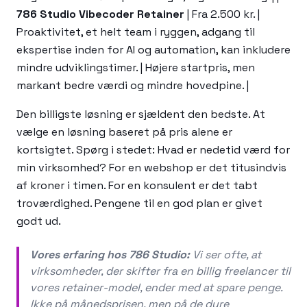
786 Studio Vibecoder Retainer
| Fra 2.500 kr. |
Proaktivitet, et helt team i ryggen, adgang til
ekspertise inden for AI og automation, kan inkludere
mindre udviklingstimer. | Højere startpris, men
markant bedre værdi og mindre hovedpine. |
Den billigste løsning er sjældent den bedste. At
vælge en løsning baseret på pris alene er
kortsigtet. Spørg i stedet: Hvad er nedetid værd for
min virksomhed? For en webshop er det titusindvis
af kroner i timen. For en konsulent er det tabt
troværdighed. Pengene til en god plan er givet
godt ud.
Vores erfaring hos 786 Studio:
Vi ser ofte, at
virksomheder, der skifter fra en billig freelancer til
vores retainer-model, ender med at spare penge.
Ikke på månedsprisen, men på de dyre