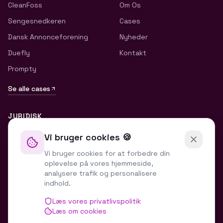
CleanFoss
Om Os
Sengesnedkeren
Cases
Dansk Annonceforening
Nyheder
Duefly
Kontakt
Prompty
Se alle cases
JURIDISK
Privatlivspolitik
Vi bruger cookies 🍪
Handelsbetingelser
Vi bruger cookies for at forbedre din
oplevelse på vores hjemmeside,
Cookiepolitik
analysere trafik og personalisere
indhold.
Cookie-indstillinger
Læs vores privatlivspolitik
Læs om cookies