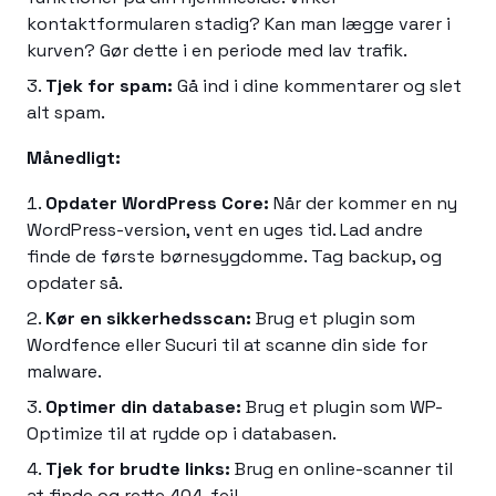
kontaktformularen stadig? Kan man lægge varer i
kurven? Gør dette i en periode med lav trafik.
Tjek for spam:
Gå ind i dine kommentarer og slet
alt spam.
Månedligt:
Opdater WordPress Core:
Når der kommer en ny
WordPress-version, vent en uges tid. Lad andre
finde de første børnesygdomme. Tag backup, og
opdater så.
Kør en sikkerhedsscan:
Brug et plugin som
Wordfence eller Sucuri til at scanne din side for
malware.
Optimer din database:
Brug et plugin som WP-
Optimize til at rydde op i databasen.
Tjek for brudte links:
Brug en online-scanner til
at finde og rette 404-fejl.