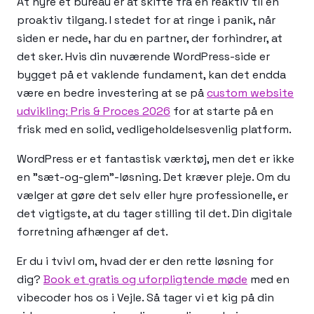
At hyre et bureau er at skifte fra en reaktiv til en
proaktiv tilgang. I stedet for at ringe i panik, når
siden er nede, har du en partner, der forhindrer, at
det sker. Hvis din nuværende WordPress-side er
bygget på et vaklende fundament, kan det endda
være en bedre investering at se på
custom website
udvikling: Pris & Proces 2026
for at starte på en
frisk med en solid, vedligeholdelsesvenlig platform.
WordPress er et fantastisk værktøj, men det er ikke
en "sæt-og-glem"-løsning. Det kræver pleje. Om du
vælger at gøre det selv eller hyre professionelle, er
det vigtigste, at du tager stilling til det. Din digitale
forretning afhænger af det.
Er du i tvivl om, hvad der er den rette løsning for
dig?
Book et gratis og uforpligtende møde
med en
vibecoder hos os i Vejle. Så tager vi et kig på din