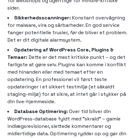
for webshops og ugentlige for mindre-kritiske
sider.
Sikkerhedsscanninger:
Konstant overvågning
for malware, vira og sårbarheder. En god service
fanger potentielle trusler,
før
de bliver et problem.
Det er dit digitale alarmsystem.
Opdatering af WordPress Core, Plugins &
Temaer:
Dette er det mest kritiske punkt – og det
farligste at gøre selv. Plugins kan komme i konflikt
med hinanden eller med temaet efter en
opdatering. En professionel vil først teste
opdateringer i et sikkert testmiljø (et såkaldt
staging-miljø) for at sikre, at intet går i stykker på
din live-hjemmeside.
Database Optimering:
Over tid bliver din
WordPress-database fyldt med "skrald" – gamle
indlægsrevisioner, slettede kommentarer og
midlertidige data. Optimering rydder op og gør din