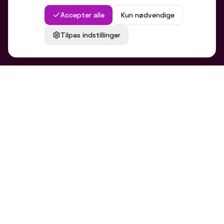
Accepter alle
Kun nødvendige
EMAIL
Tilpas indstillinger
info@786studio.ai
TELEFON
+45 36 60 70 36
LOKATION
Vejle, Danmark
©
2026
786 Studio.
Alle rettigheder forbeholdes.
CVR
: 44060191
Kontakt