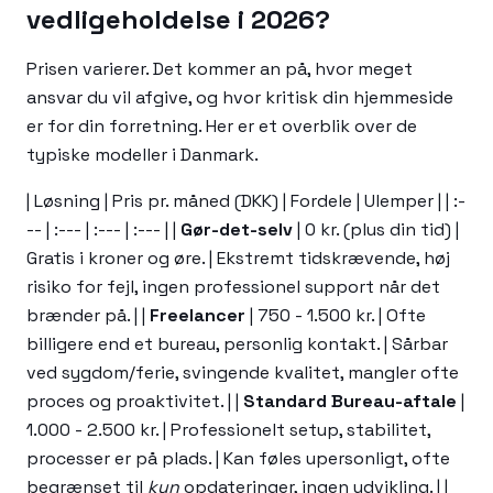
vedligeholdelse i 2026?
Prisen varierer. Det kommer an på, hvor meget
ansvar du vil afgive, og hvor kritisk din hjemmeside
er for din forretning. Her er et overblik over de
typiske modeller i Danmark.
| Løsning | Pris pr. måned (DKK) | Fordele | Ulemper | | :-
-- | :--- | :--- | :--- | |
Gør-det-selv
| 0 kr. (plus din tid) |
Gratis i kroner og øre. | Ekstremt tidskrævende, høj
risiko for fejl, ingen professionel support når det
brænder på. | |
Freelancer
| 750 - 1.500 kr. | Ofte
billigere end et bureau, personlig kontakt. | Sårbar
ved sygdom/ferie, svingende kvalitet, mangler ofte
proces og proaktivitet. | |
Standard Bureau-aftale
|
1.000 - 2.500 kr. | Professionelt setup, stabilitet,
processer er på plads. | Kan føles upersonligt, ofte
begrænset til
kun
opdateringer, ingen udvikling. | |