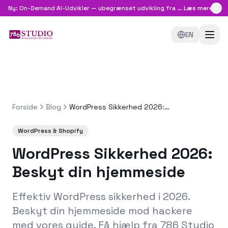
Ny: On-Demand AI-Udvikler — ubegrænset udvikling fra
8.999 kr/md
Læs mere
EN
Forside
Blog
WordPress Sikkerhed 2026: Beskyt din hjemmeside
WordPress & Shopify
WordPress Sikkerhed 2026:
Beskyt din hjemmeside
Effektiv WordPress sikkerhed i 2026.
Beskyt din hjemmeside mod hackere
med vores guide. Få hjælp fra 786 Studio