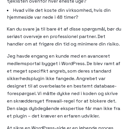
tjeklisten ovenfor hver eneste uge?
Hvad ville det koste din virksomhed, hvis din
hjemmeside var nede i 48 timer?
Kan du svare ja til bare ét af disse spørgsmål, bør du
seriøst overveje en professionel partner. Det
handler om at frigøre din tid og minimere din risiko.
Jeg havde engang en kunde med en avanceret
medlemsportal bygget i WordPress. De blev ramt af
et meget specifikt angreb, som deres standard
sikkerhedsplugin ikke fangede. Angrebet var
designet til at overbelaste en bestemt database-
forespørgsel. Vi måtte dykke ned i koden og skrive
en skræddersyet firewall-regel for at blokere det.
Den slags dybdegående ekspertise får man ikke fra
et plugin – det kræver en erfaren udvikler.
At sikre en WordPress-side er en løbende proces,