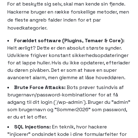
For at beskytte sig selv, skal man kende sin fjende.
Hackerne bruger en række forskellige metoder, men
de fleste angreb falder inden for et par
hovedkategorier.
Forældet software (Plugins, Temaer & Core):
Helt ærligt? Dette er den absolut største synder.
Udviklere frigiver konstant sikkerhedsopdateringer
for at lappe huller. Hvis du ikke opdaterer, efterlader
du døren pivåben. Det er som at have en super
avanceret alarm, men glemme at låse hoveddøren.
Brute Force Attacks:
Bots prøver tusindvis af
brugernavn/password-kombinationer for at få
adgang til dit login (`/wp-admin`). Bruger du "admin"
som brugernavn og "Sommer2026" som password,
er du et let offer.
SQL Injections:
En teknik, hvor hackere
"injicerer" ondsindet kode i dine formularfelter for