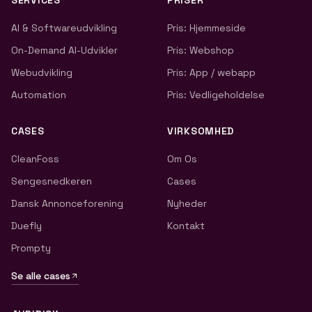
SERVICES
PRISER
AI & Softwareudvikling
Pris: Hjemmeside
On-Demand AI-Udvikler
Pris: Webshop
Webudvikling
Pris: App / webapp
Automation
Pris: Vedligeholdelse
CASES
VIRKSOMHED
CleanFoss
Om Os
Sengesnedkeren
Cases
Dansk Annonceforening
Nyheder
Duefly
Kontakt
Prompty
Se alle cases