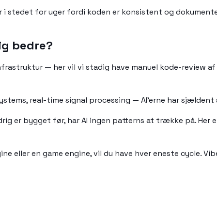
 i stedet for uger fordi koden er konsistent og dokumente
dig bedre?
frastruktur — her vil vi stadig have manuel kode-review af
ems, real-time signal processing — AI'erne har sjældent se
rig er bygget før, har AI ingen patterns at trække på. Her er 
ine eller en game engine, vil du have hver eneste cycle. V