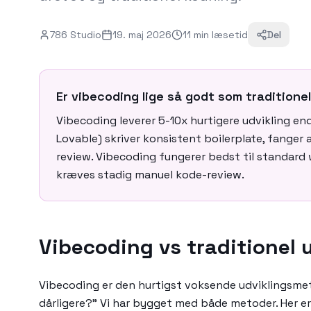
786 Studio
19. maj 2026
11
min
læsetid
Del
Er vibecoding lige så godt som traditionel
Vibecoding leverer 5-10x hurtigere udvikling end
Lovable) skriver konsistent boilerplate, fanger
review. Vibecoding fungerer bedst til standard
kræves stadig manuel kode-review.
Vibecoding vs traditionel 
Vibecoding er den hurtigst voksende udviklingsmet
dårligere?" Vi har bygget med både metoder. Her e