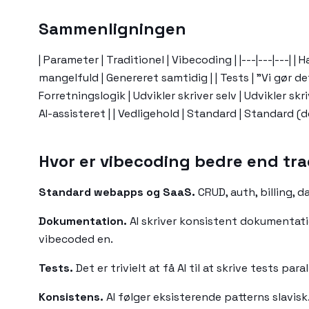
Sammenligningen
| Parameter | Traditionel | Vibecoding | |---|---|---| 
mangelfuld | Genereret samtidig | | Tests | "Vi gør det
Forretningslogik | Udvikler skriver selv | Udvikler sk
AI-assisteret | | Vedligehold | Standard | Standard (de
Hvor er vibecoding bedre end tra
Standard webapps og SaaS.
CRUD, auth, billing, d
Dokumentation.
AI skriver konsistent dokumentat
vibecoded en.
Tests.
Det er trivielt at få AI til at skrive tests pa
Konsistens.
AI følger eksisterende patterns slavis