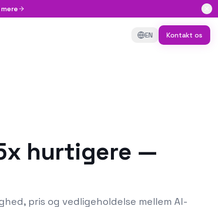
 mere
EN
Kontakt os
 5x hurtigere —
ghed, pris og vedligeholdelse mellem AI-