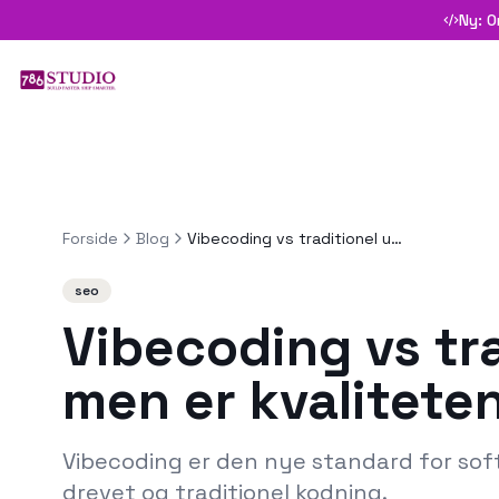
Ny: O
Forside
Blog
Vibecoding vs traditionel udvikling: 5x hurtigere — men er kvaliteten god nok?
seo
Vibecoding vs tra
men er kvalitete
Vibecoding er den nye standard for soft
drevet og traditionel kodning.