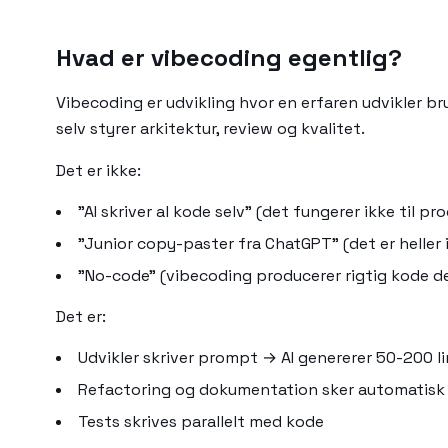
Hvad er vibecoding egentlig?
Vibecoding er udvikling hvor en erfaren udvikler b
selv styrer arkitektur, review og kvalitet.
Det er ikke:
"AI skriver al kode selv" (det fungerer ikke til 
"Junior copy-paster fra ChatGPT" (det er heller
"No-code" (vibecoding producerer rigtig kode d
Det er:
Udvikler skriver prompt → AI genererer 50-200 lin
Refactoring og dokumentation sker automatisk 
Tests skrives parallelt med kode