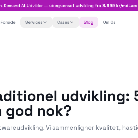
n-Demand AI-Udvikler — ubegrænset udvikling fra
8.999 kr/md
Læs
Forside
Services
Cases
Blog
Om Os
ditionel udvikling:
n god nok?
wareudvikling. Vi sammenligner kvalitet, hasti