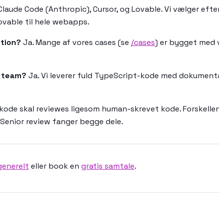
laude Code (Anthropic), Cursor, og Lovable. Vi vælger eft
ovable til hele webapps.
ction?
Ja. Mange af vores cases (se
/cases
) er bygget med 
t team?
Ja. Vi leverer fuld TypeScript-kode med dokument
kode skal reviewes ligesom human-skrevet kode. Forskellen 
. Senior review fanger begge dele.
generelt
eller book en
gratis samtale
.