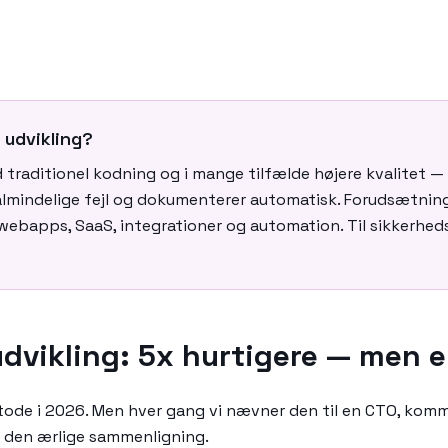
 udvikling?
 traditionel kodning og i mange tilfælde højere kvalitet — 
 almindelige fejl og dokumenterer automatisk. Forudsætninge
 webapps, SaaS, integrationer og automation. Til sikkerhed
udvikling: 5x hurtigere — men e
ode i 2026. Men hver gang vi nævner den til en CTO, komm
r den ærlige sammenligning.