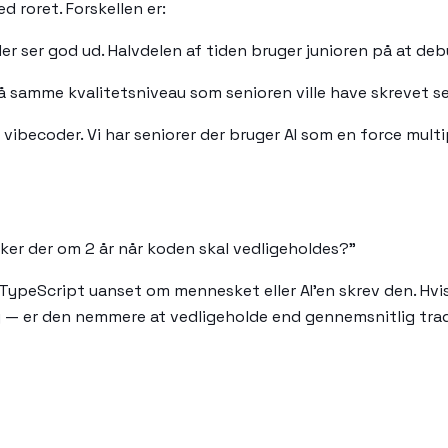
 roret. Forskellen er:
er ser god ud. Halvdelen af tiden bruger junioren på at de
 samme kvalitetsniveau som senioren ville have skrevet se
 vibecoder. Vi har seniorer der bruger AI som en force multip
ker der om 2 år når koden skal vedligeholdes?"
 TypeScript uanset om mennesket eller AI'en skrev den. Hv
 — er den nemmere at vedligeholde end gennemsnitlig trad