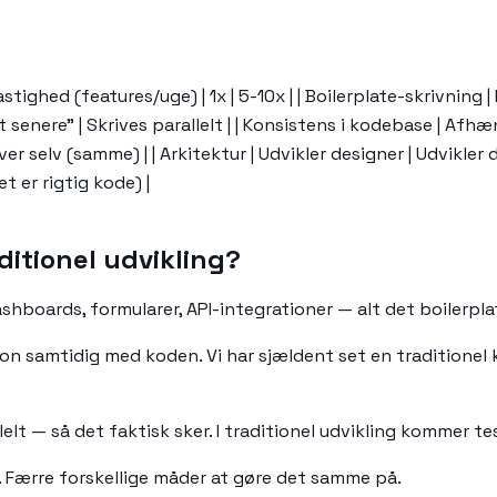
| Hastighed (features/uge) | 1x | 5-10x | | Boilerplate-skrivnin
 senere" | Skrives parallelt | | Konsistens i kodebase | Afhæng
river selv (samme) | | Arkitektur | Udvikler designer | Udvikle
t er rigtig kode) |
ditionel udvikling?
ashboards, formularer, API-integrationer — alt det boilerpla
ion samtidig med koden. Vi har sjældent set en tradition
rallelt — så det faktisk sker. I traditionel udvikling kommer t
k. Færre forskellige måder at gøre det samme på.