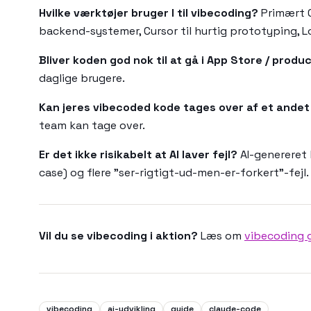
Hvilke værktøjer bruger I til vibecoding?
Primært C
backend-systemer, Cursor til hurtig prototyping, L
Bliver koden god nok til at gå i App Store / produ
daglige brugere.
Kan jeres vibecoded kode tages over af et ande
team kan tage over.
Er det ikke risikabelt at AI laver fejl?
AI-genereret 
case) og flere "ser-rigtigt-ud-men-er-forkert"-fejl
Vil du se vibecoding i aktion?
Læs om
vibecoding 
vibecoding
ai-udvikling
guide
claude-code