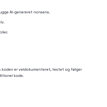
bugge AI-genereret nonsens.
lv.
lier.
is koden er veldokumenteret, testet og følger
itionel kode.