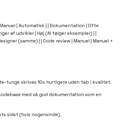
g | Manuel | Automatisk | | Dokumentation | Ofte
er af udvikler | Høj (AI følger eksempler) | |
r designer (samme) | | Code review | Manuel | Manuel +
te-tunge skrives 10x hurtigere uden tab i kvalitet.
el kodebase med så god dokumentation som en
ests sidst (hvis nogensinde).