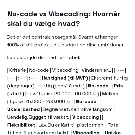
No-code vs Vibecoding: Hvornår
skal du vælge hvad?
Det er det centrale spørgsmål. Svaret afhænger
100% af dit projekt, dit budget og dine ambitioner.
Lad os bryde det ned i en tabel:
| Kriterie | No-code | Vibecoding | Vinderen er... | | :--- |
:--- | :--- | :--- | |
Hastighed (til MVP)
| Ekstremt hurtig
(dage/uger) | Hurtig (uger/få mdr.) |
No-code
| |
Pris
(start)
| Lav (typisk 20.000 - 60.000 kr) | Mellem
(typisk 75.000 - 250.000 kr) |
No-code
| |
Skalerbarhed
| Begrænset. Kan blive langsom. |
Uendelig. Bygget til vækst. |
Vibecoding
| |
Fleksibilitet
| Lav. Du er låst til platformen. | Total
frihed. Byg hvad som helst. |
Vibecoding
| |
Unikke