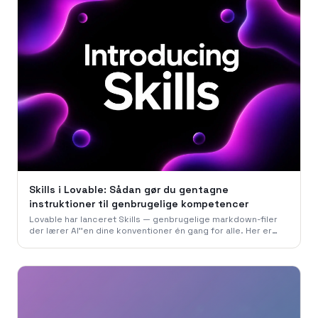
Skills i Lovable: Sådan gør du gentagne
instruktioner til genbrugelige kompetencer
Lovable har lanceret Skills — genbrugelige markdown-filer
der lærer AI''en dine konventioner én gang for alle. Her er
hvordan vi i 786 Studio bruger dem til at bygge hurtigere,
mere konsistent og uden at gentage os selv.