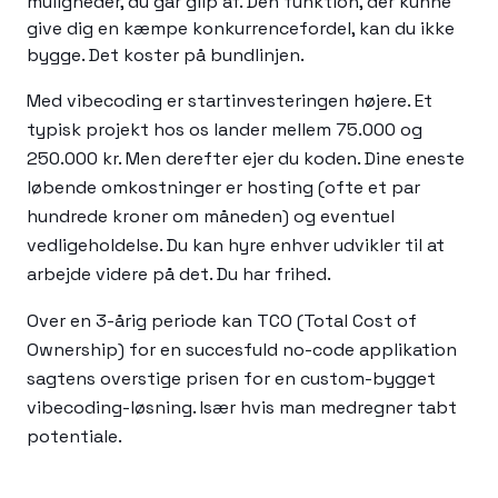
muligheder, du går glip af. Den funktion, der kunne
give dig en kæmpe konkurrencefordel, kan du ikke
bygge. Det koster på bundlinjen.
Med vibecoding er startinvesteringen højere. Et
typisk projekt hos os lander mellem 75.000 og
250.000 kr. Men derefter ejer du koden. Dine eneste
løbende omkostninger er hosting (ofte et par
hundrede kroner om måneden) og eventuel
vedligeholdelse. Du kan hyre enhver udvikler til at
arbejde videre på det. Du har frihed.
Over en 3-årig periode kan TCO (Total Cost of
Ownership) for en succesfuld no-code applikation
sagtens overstige prisen for en custom-bygget
vibecoding-løsning. Især hvis man medregner tabt
potentiale.