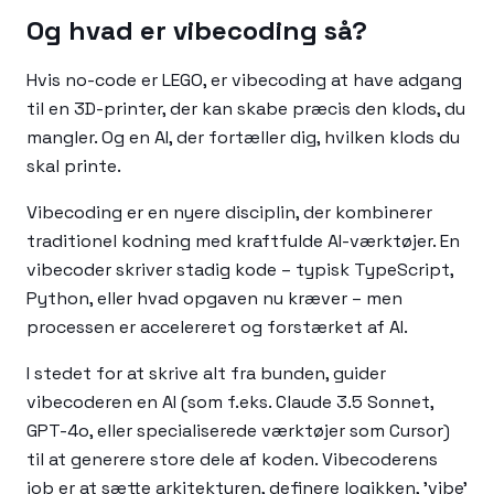
Og hvad er vibecoding så?
Hvis no-code er LEGO, er vibecoding at have adgang
til en 3D-printer, der kan skabe præcis den klods, du
mangler. Og en AI, der fortæller dig, hvilken klods du
skal printe.
Vibecoding er en nyere disciplin, der kombinerer
traditionel kodning med kraftfulde AI-værktøjer. En
vibecoder skriver stadig kode – typisk TypeScript,
Python, eller hvad opgaven nu kræver – men
processen er accelereret og forstærket af AI.
I stedet for at skrive alt fra bunden, guider
vibecoderen en AI (som f.eks. Claude 3.5 Sonnet,
GPT-4o, eller specialiserede værktøjer som Cursor)
til at generere store dele af koden. Vibecoderens
job er at sætte arkitekturen, definere logikken, 'vibe'