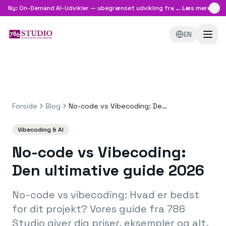
Ny: On-Demand AI-Udvikler — ubegrænset udvikling fra
8.999 kr/md
Læs mere
EN
Forside
Blog
No-code vs Vibecoding: Den ultimative guide 2026
Vibecoding & AI
No-code vs Vibecoding:
Den ultimative guide 2026
No-code vs vibecoding: Hvad er bedst
for dit projekt? Vores guide fra 786
Studio giver dig priser, eksempler og alt,