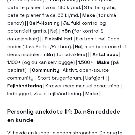
betalte planer fra ca. 140 kr/md. | Starter gratis,
betalte planer fra ca. 65 kr/md. |
Make
(for små
behov) | |
Self-Hosting
| Ja, fuld kontrol og
potentielt gratis. | Nej. |
n8n
(for kontrol &
dataejerskab) | |
Fleksibilitet
| Ekstremt høj. Code
nodes (JavaScript/Python). | Høj, men begrænset til
deres moduler. |
n8n
(for udviklere) | |
Antal apps
|
1.100+ (og du kan selv bygge) | 1.500+ |
Make
(på
papiret) | |
Community
| Aktivt, open-source
community. | Stort brugerforum. | Uafgjort | |
Fejlhåndtering
| Kræver mere manuel opsætning. |
Indbygget, visuel fejlhåndtering. |
Make
|
Personlig anekdote #1: Da n8n reddede
en kunde
Vi havde en kunde i ejendomsbranchen. De brugte