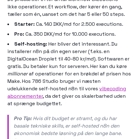
ikke operationer. Et workflow, der kører én gang,
tæller som én, uanset om det har 5 eller 50 steps.
Starter:
Ca. 140 DKK/md for 2.500 executions.
Pro:
Ca. 350 DKK/md for 10.000 executions.
Self-hosting:
Her bliver det interessant. Du
installerer n8n på din egen server (f.eks. en
DigitalOcean Droplet til 40-80 kr/md). Softwaren er
gratis. Du betaler kun for serveren. Her kan du køre
millioner
af operationer for en brøkdel af prisen hos
Make. Hos 786 Studio bruger vi næsten
udelukkende self-hosted n8n til vores
vibecoding
abonnementer
, da det giver os skalerbarhed uden
at sprænge budgettet.
Pro Tip:
Hvis dit budget er stramt, og du har
basale tekniske skills, er self-hosted n8n den
økonomisk bedste løsning på den lange bane.