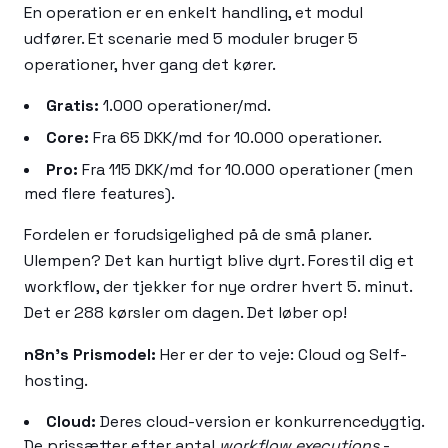
En operation er en enkelt handling, et modul
udfører. Et scenarie med 5 moduler bruger 5
operationer, hver gang det kører.
Gratis:
1.000 operationer/md.
Core:
Fra 65 DKK/md for 10.000 operationer.
Pro:
Fra 115 DKK/md for 10.000 operationer (men
med flere features).
Fordelen er forudsigelighed på de små planer.
Ulempen? Det kan hurtigt blive dyrt. Forestil dig et
workflow, der tjekker for nye ordrer hvert 5. minut.
Det er 288 kørsler om dagen. Det løber op!
n8n's Prismodel:
Her er der to veje: Cloud og Self-
hosting.
Cloud:
Deres cloud-version er konkurrencedygtig.
De prissætter efter antal
workflow executions
-