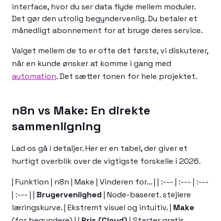
interface, hvor du ser data flyde mellem moduler.
Det gør den utrolig begyndervenlig. Du betaler et
månedligt abonnement for at bruge deres service.
Valget mellem de to er ofte det første, vi diskuterer,
når en kunde ønsker at komme i gang med
automation
. Det sætter tonen for hele projektet.
n8n vs Make: En direkte
sammenligning
Lad os gå i detaljer. Her er en tabel, der giver et
hurtigt overblik over de vigtigste forskelle i 2026.
| Funktion | n8n | Make | Vinderen for... | | :--- | :--- | :---
| :--- | |
Brugervenlighed
| Node-baseret. stejlere
læringskurve. | Ekstremt visuel og intuitiv. |
Make
(for begyndere) | |
Pris (Cloud)
| Starter gratis,