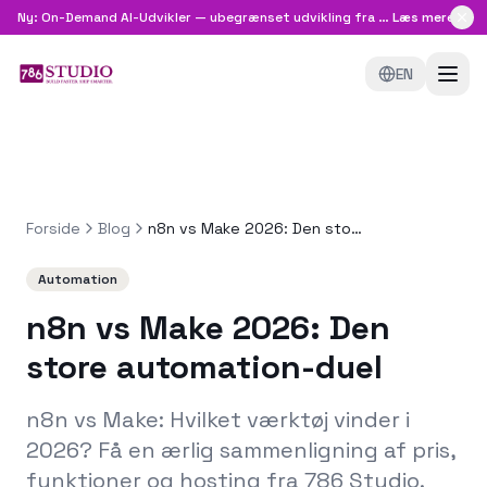
Ny: On-Demand AI-Udvikler — ubegrænset udvikling fra
8.999 kr/md
Læs mere
EN
Forside
Blog
n8n vs Make 2026: Den store automation-duel
Automation
n8n vs Make 2026: Den
store automation-duel
n8n vs Make: Hvilket værktøj vinder i
2026? Få en ærlig sammenligning af pris,
funktioner og hosting fra 786 Studio.