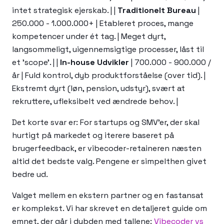
intet strategisk ejerskab. | |
Traditionelt Bureau
|
250.000 - 1.000.000+ | Etableret proces, mange
kompetencer under ét tag. | Meget dyrt,
langsommeligt, uigennemsigtige processer, låst til
et 'scope'. | |
In-house Udvikler
| 700.000 - 900.000 /
år | Fuld kontrol, dyb produktforståelse (over tid). |
Ekstremt dyrt (løn, pension, udstyr), svært at
rekruttere, ufleksibelt ved ændrede behov. |
Det korte svar er: For startups og SMV'er, der skal
hurtigt på markedet og iterere baseret på
brugerfeedback, er vibecoder-retaineren næsten
altid det bedste valg. Pengene er simpelthen givet
bedre ud.
Valget mellem en ekstern partner og en fastansat
er komplekst. Vi har skrevet en detaljeret guide om
emnet, der går i dybden med tallene:
Vibecoder vs