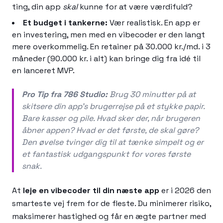
ting, din app
skal
kunne for at være værdifuld?
Et budget i tankerne:
Vær realistisk. En app er
en investering, men med en vibecoder er den langt
mere overkommelig. En retainer på 30.000 kr./md. i 3
måneder (90.000 kr. i alt) kan bringe dig fra idé til
en lanceret MVP.
Pro Tip fra 786 Studio:
Brug 30 minutter på at
skitsere din app's brugerrejse på et stykke papir.
Bare kasser og pile. Hvad sker der, når brugeren
åbner appen? Hvad er det første, de skal gøre?
Den øvelse tvinger dig til at tænke simpelt og er
et fantastisk udgangspunkt for vores første
snak.
At
leje en vibecoder til din næste app
er i 2026 den
smarteste vej frem for de fleste. Du minimerer risiko,
maksimerer hastighed og får en ægte partner med