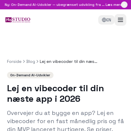
Ny: On-Demand AI-Udvikler — ubegrænset udvikling fra
8.999 kr/md
Læs mere
EN
Forside
Blog
Lej en vibecoder til din næste app i 2026
On-Demand AI-Udvikler
Lej en vibecoder til din
næste app i 2026
Overvejer du at bygge en app? Lej en
vibecoder for en fast månedlig pris og få
din MVP lanceret hurtigere. Se priser,