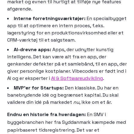
market og evnen til hurtigt at tilføje nye features
afgørende.
Interne forretningsværktøjer:
En specialbygget
app til at optimere en intern proces, f.eks.
lagerstyring for en produktionsvirksomhed eller et
CRM-værktøj til et salgsteam.
AI-drevne apps:
Apps, der udnytter kunstig
intelligens. Det kan være alt fra en app, der
genkender defekter på et samlebånd, til en app, der
giver personlige kostplaner. Vibecoders er født ind i
AI og er eksperter i
AI & Softwareudvikling
.
MVP'er for Startups:
Den klassiske. Du har en
banebrydende idé og begrænset kapital. Du skal
validere din idé på markedet
nu
, ikke om et år.
Endnu en historie fra hverdagen:
En SMV i
byggebranchen her fra Syddanmark kæmpede med
papirbaseret tidsregistrering. Det var et