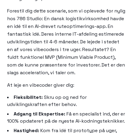
Forestil dig dette scenarie, som vi oplevede for nylig
hos 786 Studio: En dansk logistikvirksomhed havde
en idé til en AI-drevet ruteoptimerings-app. En
fantastisk idé. Deres interne IT-afdeling estimerede
udviklingstiden til 4-6 måneder. De lejede i stedet
en af vores vibecoders i tre uger. Resultatet? En
fuldt funktionel MVP (Minimum Viable Product),
som de kunne præsentere for investorer. Det er den
slags acceleration, vi taler om.
At leje en vibecoder giver dig:
Fleksibilitet:
Skru op og ned for
udviklingskraften efter behov.
Adgang til Ekspertise:
Få en specialist ind, der er
100% opdateret på de nyeste AI-kodningsteknikker.
Hastighed:
Kom fra idé til prototype på uger,