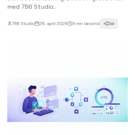
med 786 Studio.
786 Studio
28. april 2026
9
min
læsetid
Del