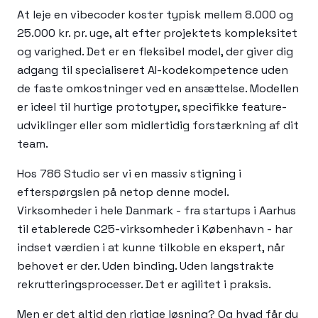
At leje en vibecoder koster typisk mellem 8.000 og
25.000 kr. pr. uge, alt efter projektets kompleksitet
og varighed. Det er en fleksibel model, der giver dig
adgang til specialiseret AI-kodekompetence uden
de faste omkostninger ved en ansættelse. Modellen
er ideel til hurtige prototyper, specifikke feature-
udviklinger eller som midlertidig forstærkning af dit
team.
Hos 786 Studio ser vi en massiv stigning i
efterspørgslen på netop denne model.
Virksomheder i hele Danmark - fra startups i Aarhus
til etablerede C25-virksomheder i København - har
indset værdien i at kunne tilkoble en ekspert, når
behovet er der. Uden binding. Uden langstrakte
rekrutteringsprocesser. Det er agilitet i praksis.
Men er det altid den rigtige løsning? Og hvad får du