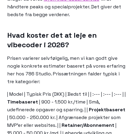
håndtere peaks og specialprojekter. Det giver det
bedste fra begge verdener.
Hvad koster det at leje en
vibecoder i 2026?
Prisen varierer selvfølgelig, men vi kan godt give
nogle konkrete estimater baseret på vores erfaring
her hos 786 Studio. Prissætningen falder typisk i
tre kategorier:
| Model | Typisk Pris (DKK) | Bedst til | | :--- | :--- | :--- | |
Timebaseret
| 900 - 1.500 kr./time | Små,
udefinerede opgaver og sparring. | |
Projektbaseret
| 50.000 - 250.000 kr. | Afgrænsede projekter som
MVP'er eller websites. | |
Retainer/Abonnement
|
15.000 - 50.000 kr./md. | Løbende udvikling og