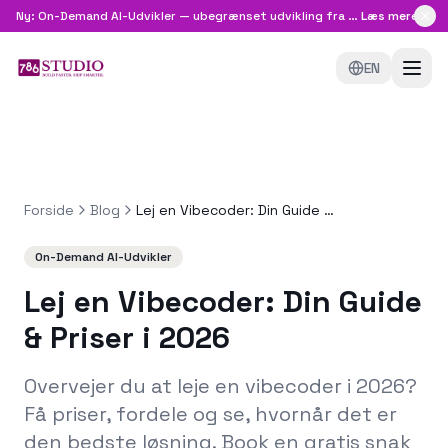
Ny: On-Demand AI-Udvikler — ubegrænset udvikling fra
8.999 kr/md
Læs mere
EN
Forside
Blog
Lej en Vibecoder: Din Guide & Priser i 2026
On-Demand AI-Udvikler
Lej en Vibecoder: Din Guide
& Priser i 2026
Overvejer du at leje en vibecoder i 2026?
Få priser, fordele og se, hvornår det er
den bedste løsning. Book en gratis snak