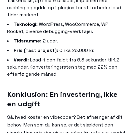
flaskehalse, optimere billeder, implementere
caching og rydde op i plugins for at forbedre load-
tider markant.
Teknologi:
WordPress, WooCommerce, WP
Rocket, diverse debugging-værktøjer.
Tidsramme:
2 uger.
Pris (fast projekt):
Cirka 25.000 kr.
Værdi:
Load-tiden faldt fra 6,8 sekunder til 1,2
sekunder. Konverteringsraten steg med 22% den
efterfølgende måned.
Konklusion: En investering, ikke
en udgift
Så, hvad koster en vibecoder? Det afhænger af dit
behov. Men som du kan se, er det sjældent den
simple timepris, der giver mening. En retainer-model