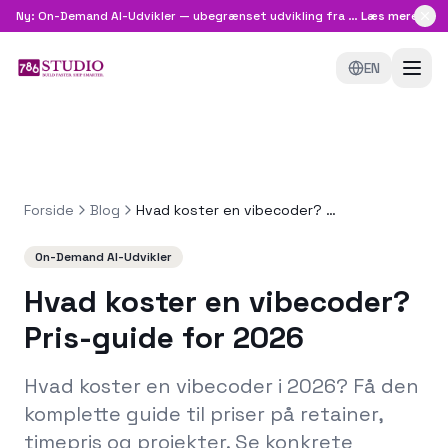
Ny: On-Demand AI-Udvikler — ubegrænset udvikling fra
8.999 kr/md
Læs mere
EN
Forside
Blog
Hvad koster en vibecoder? Pris-guide for 2026
On-Demand AI-Udvikler
Hvad koster en vibecoder?
Pris-guide for 2026
Hvad koster en vibecoder i 2026? Få den
komplette guide til priser på retainer,
timepris og projekter. Se konkrete