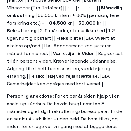
| Faktor | In-house Senior Udvikler | Ekstern
Vibecoder (Pro Retainer) | | :--- | :--- | :--- | |
Månedlig
omkostning
| 65.000 kr (løn) + 30% (pension, ferie,
forsikring etc.) =
~84.500 kr
|
~50.000 kr
| |
Rekruttering
| 2-6 måneder, stor usikkerhed | 1-2
uger, hurtig opstart | |
Fleksibilitet
| Lav. Svært at
skalere op/ned. | Høj. Abonnement kan justeres
måned for måned. | |
Værktøjer & Viden
| Begrænset
til én persons viden. Kræver løbende uddannelse. |
Adgang til et helt bureaus viden, værktøjer og
erfaring. | |
Risiko
| Høj ved fejlansættelse. | Lav.
Samarbejdet kan opsiges med kort varsel. |
Personlig anekdote:
For et par år siden hjalp vi en
scale-up i Aarhus. De havde brugt næsten 8
måneder og et dyrt rekrutteringsbureau på at finde
en senior AI-udvikler – uden held. De kom til os, og
inden for en uge var vi i gang med at bygge deres