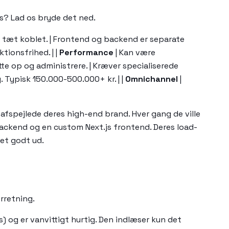
ess? Lad os bryde det ned.
 tæt koblet. | Frontend og backend er separate
ionsfrihed. | |
Performance
| Kan være
e op og administrere. | Kræver specialiserede
. Typisk 150.000-500.000+ kr. | |
Omnichannel
|
afspejlede deres high-end brand. Hver gang de ville
backend og en custom Next.js frontend. Deres load-
et godt ud.
rretning.
 og er vanvittigt hurtig. Den indlæser kun det