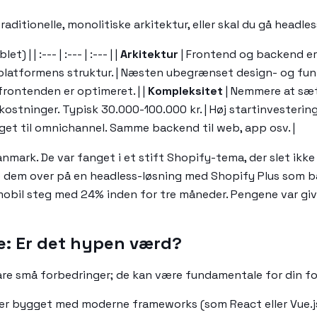
raditionelle, monolitiske arkitektur, eller skal du gå headl
 | | :--- | :--- | :--- | |
Arkitektur
| Frontend og backend er
latformens struktur. | Næsten ubegrænset design- og funkt
frontenden er optimeret. | |
Kompleksitet
| Nemmere at sætt
ostninger. Typisk 30.000-100.000 kr. | Høj startinvestering
gget til omnichannel. Samme backend til web, app osv. |
ark. De var fanget i et stift Shopify-tema, der slet ikke 
ede dem over på en headless-løsning med Shopify Plus som 
mobil steg med 24% inden for tre måneder. Pengene var giv
e: Er det hypen værd?
 bare små forbedringer; de kan være fundamentale for din fo
r bygget med moderne frameworks (som React eller Vue.js)