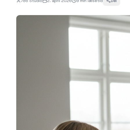
786 Studio
2. april 2026
9
min
læsetid
Del