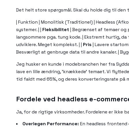
Det helt store spørgsmål. Skal du holde dig til den t
| Funktion | Monolitisk (Traditionel) | Headless (Afkoblet)
systemer. | |
Fleksibilitet
| Begrænset af temaer og p
langsommere pga. tung kode. | Ekstremt hurtig, da 
udviklere. Meget komplekst. | |
Pris
| Lavere startomk
Besværligt at genbruge data til andre kanaler. | By
Jeg husker en kunde i modebranchen her fra Syddanm
lave en lille ændring, 'knækkede' temaet. Vi flytt
tid faldt med 65%, og deres konverteringsrate på 
Fordele ved headless e-commerc
Ja, for de rigtige virksomheder. Fordelene er ikke
Overlegen Performance:
En headless frontend e