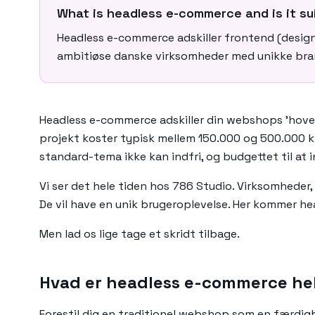
What is headless e-commerce and is it su
Headless e-commerce adskiller frontend (design) 
ambitiøse danske virksomheder med unikke brand
Headless e-commerce adskiller din webshops 'hoved
projekt koster typisk mellem 150.000 og 500.000 kr. 
standard-tema ikke kan indfri, og budgettet til at i
Vi ser det hele tiden hos 786 Studio. Virksomheder,
De vil have en unik brugeroplevelse. Her kommer head
Men lad os lige tage et skridt tilbage.
Hvad er headless e-commerce hel
Forestil dig en traditionel webshop som en færdig