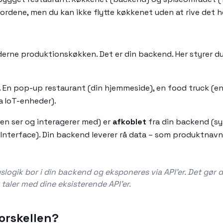
dene, men du kan ikke flytte køkkenet uden at rive det h
ne produktionskøkken. Det er din backend. Her styrer du pro
 En pop-up restaurant (din hjemmeside), en food truck (en 
a IoT-enheder).
den ser og interagerer med) er
afkoblet
fra din backend (sy
Interface). Din backend leverer rå data – som produktnavn
gslogik bor i din backend og eksponeres via API'er. Det gør d
taler med dine eksisterende API'er.
forskellen?