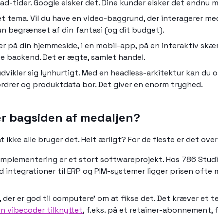
ad-tider. Google elsker det. Dine kunder elsker det endnu m
 et tema. Vil du have en video-baggrund, der interagerer 
un begrænset af din fantasi (og dit budget).
 på din hjemmeside, i en mobil-app, på en interaktiv skær
e backend. Det er ægte, samlet handel.
vikler sig lynhurtigt. Med en headless-arkitektur kan du o
 ordrer og produktdata bor. Det giver en enorm tryghed.
r bagsiden af medaljen?
t ikke alle bruger det. Helt ærligt? For de fleste er det overk
-implementering er et stort softwareprojekt. Hos 786 Studio
d integrationer til ERP og PIM-systemer ligger prisen ofte
, der er god til computere' om at fikse det. Det kræver et
n vibecoder tilknyttet
, f.eks. på et retainer-abonnement,