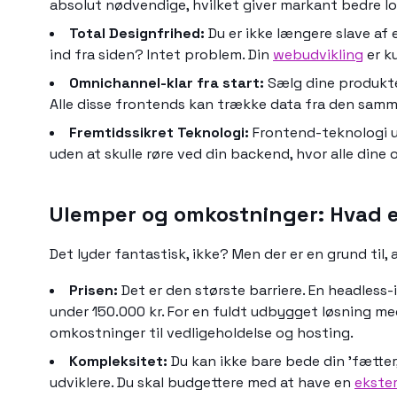
absolut nødvendige, hvilket giver markant bedre lo
Total Designfrihed:
Du er ikke længere slave af
ind fra siden? Intet problem. Din
webudvikling
er k
Omnichannel-klar fra start:
Sælg dine produkter
Alle disse frontends kan trække data fra den samm
Fremtidssikret Teknologi:
Frontend-teknologi ud
uden at skulle røre ved din backend, hvor alle dine
Ulemper og omkostninger: Hvad e
Det lyder fantastisk, ikke? Men der er en grund til, a
Prisen:
Det er den største barriere. En headless
under 150.000 kr. For en fuldt udbygget løsning me
omkostninger til vedligeholdelse og hosting.
Kompleksitet:
Du kan ikke bare bede din 'fætter
udviklere. Du skal budgettere med at have en
ekster