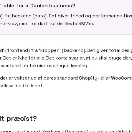
itable for a Danish business?
fra backend (data). Det giver frihed og performance. Hos 7
-krav, men for dyrt for de fleste SMV'er.
' (frontend) fra 'kroppen' (backend). Det giver total de
Det er ikke for alle. Det korte svar er, at du skal bruge de
nvestere i en teknisk overlegen løsning.
 der er vokset ud af deres standard Shopify- eller WooComm
less ind i billedet.
t præcist?
bygget restaurant. Køkkenet (backend) og spiseområdet (f