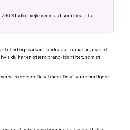
86 Studio i Vejle ser vi det som ideelt for
signfrihed og markant bedre performance, men et
t, hvis du har en stærk brand-identitet, som et
erce-skabelon. De vil mere. De vil være hurtigere.
rontend) er i samme bygning og designet til at