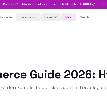
n-Demand AI-Udvikler — ubegrænset udvikling fra
8.999 kr/md
Læs
Forside
Services
Cases
Blog
Om Os
erce Guide 2026: H
 den komplette danske guide til fordele, ulemp