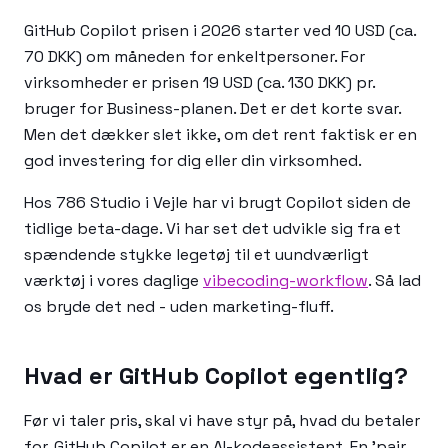
GitHub Copilot prisen i 2026 starter ved 10 USD (ca.
70 DKK) om måneden for enkeltpersoner. For
virksomheder er prisen 19 USD (ca. 130 DKK) pr.
bruger for Business-planen. Det er det korte svar.
Men det dækker slet ikke, om det rent faktisk er en
god investering for dig eller din virksomhed.
Hos 786 Studio i Vejle har vi brugt Copilot siden de
tidlige beta-dage. Vi har set det udvikle sig fra et
spændende stykke legetøj til et uundværligt
værktøj i vores daglige
vibecoding-workflow
. Så lad
os bryde det ned - uden marketing-fluff.
Hvad er GitHub Copilot egentlig?
Før vi taler pris, skal vi have styr på, hvad du betaler
for. GitHub Copilot er en AI-kodeassistent. En 'pair