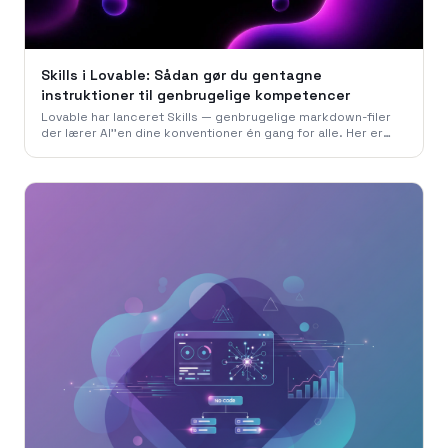
Skills i Lovable: Sådan gør du gentagne
instruktioner til genbrugelige kompetencer
Lovable har lanceret Skills — genbrugelige markdown-filer
der lærer AI''en dine konventioner én gang for alle. Her er
hvordan vi i 786 Studio bruger dem til at bygge hurtigere,
mere konsistent og uden at gentage os selv.