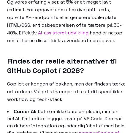
Og vores erfaring viser, at 5% er et meget lavt
estimat. For opgaver som at skrive unit tests,
oprette API-endpoints eller generere boilerplate
HTML/CSS, er tidsbesparelsen ofte tættere på 30-
40%. Effektiv
AI-assisteret udvikling
handler netop
om at fjerne disse tidskrævende rutineopgaver.
Findes der reelle alternativer til
GitHub Copilot i 2026?
Copilot er kongen af bakken, men der findes stærke
udfordrere. Valget afhænger ofte af dit specifikke
workflow og tech-stack.
Cursor AI:
Dette er ikke bare en plugin, men en
hel AI-first editor bygget ovenpå VS Code. Den har
en dybere integration og lader dig 'chatte' med hele
din kodebase. Vi har skrevet en
sammenligning af