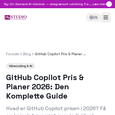
Ny: On-Demand AI-Udvikler — ubegrænset udvikling fra
8.999 kr/md
Læs mere
EN
Forside
Blog
GitHub Copilot Pris & Planer 2026: Den Komplette Guide
Vibecoding & AI
GitHub Copilot Pris &
Planer 2026: Den
Komplette Guide
Hvad er GitHub Copilot prisen i 2026? Få