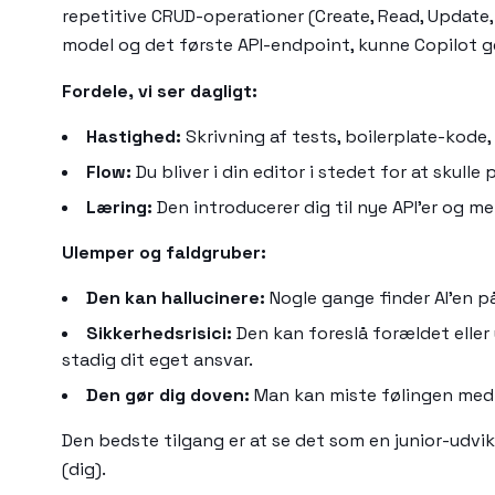
repetitive CRUD-operationer (Create, Read, Update, 
model og det første API-endpoint, kunne Copilot g
Fordele, vi ser dagligt:
Hastighed:
Skrivning af tests, boilerplate-kode,
Flow:
Du bliver i din editor i stedet for at skull
Læring:
Den introducerer dig til nye API'er og m
Ulemper og faldgruber:
Den kan hallucinere:
Nogle gange finder AI'en på 
Sikkerhedsrisici:
Den kan foreslå forældet eller
stadig dit eget ansvar.
Den gør dig doven:
Man kan miste følingen med d
Den bedste tilgang er at se det som en junior-udvi
(dig).