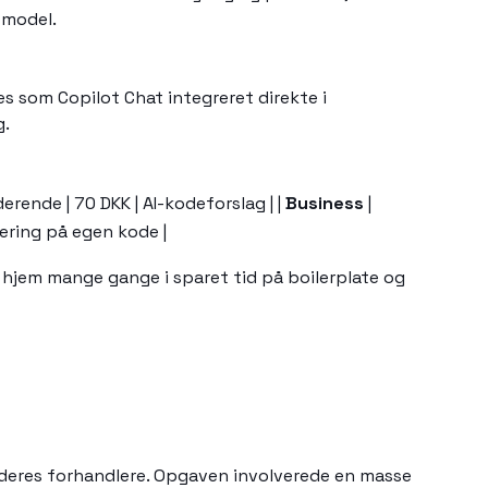
 model.
es som Copilot Chat integreret direkte i
g.
derende | 70 DKK | AI-kodeforslag | |
Business
|
tering på egen kode |
nt hjem mange gange i sparet tid på boilerplate og
 deres forhandlere. Opgaven involverede en masse