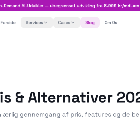
n-Demand AI-Udvikler — ubegrænset udvikling fra
8.999 kr/md
Læs
Forside
Services
Cases
Blog
Om Os
is & Alternativer 20
n ærlig gennemgang af pris, features og de be