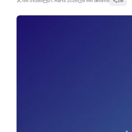
786 Studio
21. marts 2026
8
min
læsetid
Del