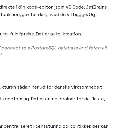
irekte i din kode-editor (som VS Code, JetBrains
 funktion, gætter den, hvad du vil bygge. Og
uto-fuldførelse. Det er auto-kreation.
// connect to a PostgreSQL database and fetch all
f.
strukturen sådan her ud for danske virksomheder:
l kodeforslag. Det er en no-brainer for de fleste,
 centraliseret licensstyring og politikker, der kan