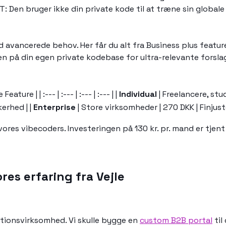
T: Den bruger ikke din private kode til at træne sin globale
d avancerede behov. Her får du alt fra Business plus featur
n på din egen private kodebase for ultra-relevante forsla
ture | | :--- | :--- | :--- | :--- | |
Individual
| Freelancere, stu
kerhed | |
Enterprise
| Store virksomheder | 270 DKK | Finjus
 vores vibecoders. Investeringen på 130 kr. pr. mand er tje
ores erfaring fra Vejle
ktionsvirksomhed. Vi skulle bygge en
custom B2B portal
til