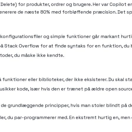
Delete) for produkter, ordrer og brugere. Her var Copilot e
enerere de næste 80% med forbløffende præcision. Det spa
 konfigurationsfiler og simple funktioner går markant hurti
e på Stack Overflow for at finde syntaks for en funktion, du
etoder, du måske ikke kendte.
funktioner eller biblioteker, der ikke eksisterer. Du skal st
 usikker kode, især hvis den er trænet på ældre open sourc
e grundlæggende principper, hvis man stoler blindt på den.
kler, du par-programmerer med. En ekstremt hurtig en, men 