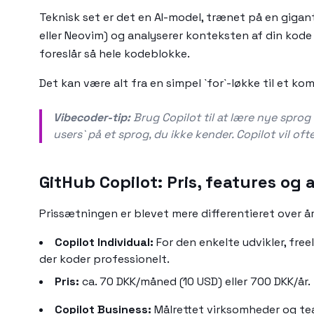
Teknisk set er det en AI-model, trænet på en gigan
eller Neovim) og analyserer konteksten af din kode 
foreslår så hele kodeblokke.
Det kan være alt fra en simpel `for`-løkke til et k
Vibecoder-tip:
Brug Copilot til at lære nye spro
users` på et sprog, du ikke kender. Copilot vil oft
GitHub Copilot: Pris, features og 
Prissætningen er blevet mere differentieret over år
Copilot Individual:
For den enkelte udvikler, free
der koder professionelt.
Pris:
ca. 70 DKK/måned (10 USD) eller 700 DKK/år.
Copilot Business:
Målrettet virksomheder og team