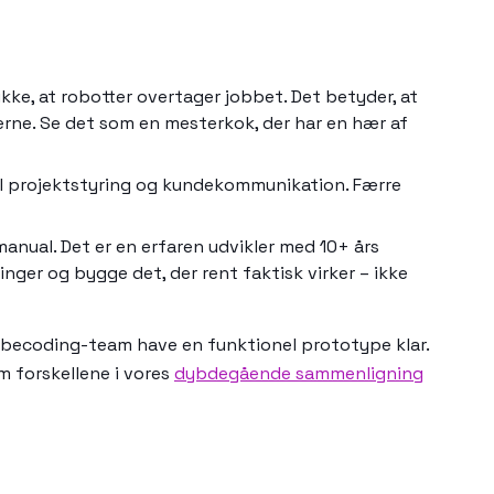
ikke, at robotter overtager jobbet. Det betyder, at
erne. Se det som en mesterkok, der har en hær af
til projektstyring og kundekommunikation. Færre
manual. Det er en erfaren udvikler med 10+ års
nger og bygge det, der rent faktisk virker – ikke
 vibecoding-team have en funktionel prototype klar.
m forskellene i vores
dybdegående sammenligning