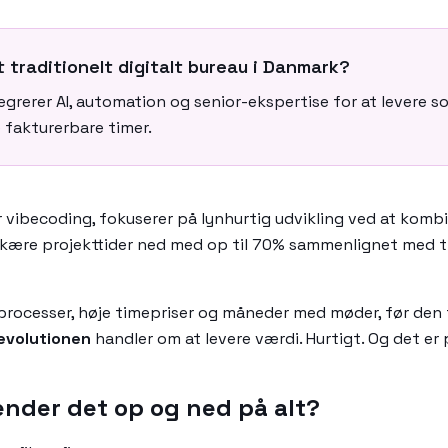
t traditionelt digitalt bureau i Danmark?
egrerer AI, automation og senior-ekspertise for at levere s
 fakturerbare timer.
r vibecoding, fokuserer på lynhurtig udvikling ved at kombi
skære projekttider ned med op til 70% sammenlignet med tra
rocesser, høje timepriser og måneder med møder, før den f
evolutionen
handler om at levere værdi. Hurtigt. Og det er 
ender det op og ned på alt?