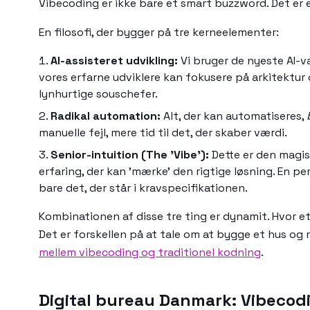
Vibecoding er ikke bare et smart buzzword. Det er en
En filosofi, der bygger på tre kerneelementer:
AI-assisteret udvikling:
Vi bruger de nyeste AI-væ
vores erfarne udviklere kan fokusere på arkitektur
lynhurtige souschefer.
Radikal automation:
Alt, der kan automatiseres,
manuelle fejl, mere tid til det, der skaber værdi.
Senior-intuition (The 'Vibe'):
Dette er den magisk
erfaring, der kan 'mærke' den rigtige løsning. En p
bare det, der står i kravspecifikationen.
Kombinationen af disse tre ting er dynamit. Hvor e
Det er forskellen på at tale om at bygge et hus og
mellem vibecoding og traditionel kodning
.
Digital bureau Danmark: Vibecodi