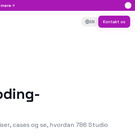
 mere
EN
Kontakt os
oding-
iser, cases og se, hvordan 786 Studio