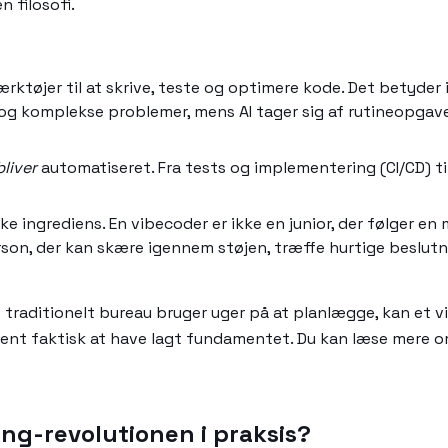
 filosofi.
rktøjer til at skrive, teste og optimere kode. Det betyder 
 og komplekse problemer, mens AI tager sig af rutineopgav
bliver
automatiseret. Fra tests og implementering (CI/CD) 
e ingrediens. En vibecoder er ikke en junior, der følger en 
erson, der kan skære igennem støjen, træffe hurtige beslutni
t traditionelt bureau bruger uger på at planlægge, kan et
 rent faktisk at have lagt fundamentet. Du kan læse mere o
ng-revolutionen i praksis?