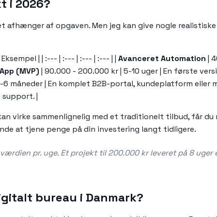
t i 2026?
et afhænger af opgaven. Men jeg kan give nogle realistiske 
mpel | | :--- | :--- | :--- | :--- | |
Avanceret Automation
| 4
App (MVP)
| 90.000 - 200.000 kr | 5-10 uger | En første vers
3-6 måneder | En komplet B2B-portal, kundeplatform eller m
 support. |
an virke sammenlignelig med et traditionelt tilbud, får du
nde at tjene penge på din investering langt tidligere.
ærdien pr. uge. Et projekt til 200.000 kr leveret på 8 uger e
igitalt bureau i Danmark?