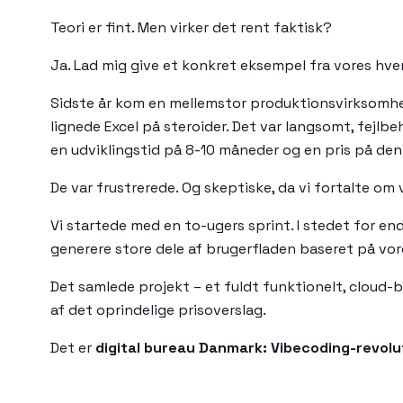
Teori er fint. Men virker det rent faktisk?
Ja. Lad mig give et konkret eksempel fra vores hv
Sidste år kom en mellemstor produktionsvirksomhed 
lignede Excel på steroider. Det var langsomt, fejl
en udviklingstid på 8-10 måneder og en pris på den 
De var frustrerede. Og skeptiske, da vi fortalte om 
Vi startede med en to-ugers sprint. I stedet for end
generere store dele af brugerfladen baseret på vores
Det samlede projekt – et fuldt funktionelt, cloud-
af det oprindelige prisoverslag.
Det er
digital bureau Danmark: Vibecoding-revolu