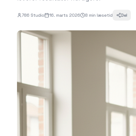
786 Studio
16. marts 2026
8
min
læsetid
Del