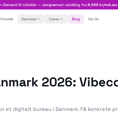
n-Demand AI-Udvikler — ubegrænset udvikling fra
8.999 kr/md
Læs
Forside
Services
Cases
Blog
Om Os
anmark 2026: Vibec
r et digitalt bureau i Danmark. Få konkrete pr