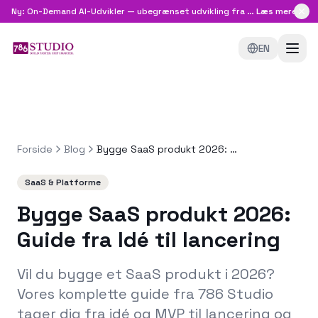
Ny: On-Demand AI-Udvikler — ubegrænset udvikling fra
8.999 kr/md
Læs mere
EN
Forside
Blog
Bygge SaaS produkt 2026: Guide fra Idé til lancering
SaaS & Platforme
Bygge SaaS produkt 2026:
Guide fra Idé til lancering
Vil du bygge et SaaS produkt i 2026?
Vores komplette guide fra 786 Studio
tager dig fra idé og MVP til lancering og