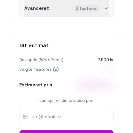
Avanceret
3 features
Dit estimat
Basispris
(
WordPress
)
7.500 kr
Valgte features
(
2
)
+
X kr
X.XXX kr
Estimeret pris
Lås op for din præcise pris