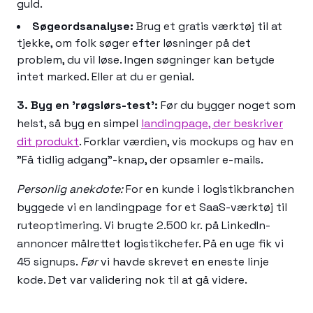
guld.
Søgeordsanalyse:
Brug et gratis værktøj til at
tjekke, om folk søger efter løsninger på det
problem, du vil løse. Ingen søgninger kan betyde
intet marked. Eller at du er genial.
3. Byg en 'røgslørs-test':
Før du bygger noget som
helst, så byg en simpel
landingpage, der beskriver
dit produkt
. Forklar værdien, vis mockups og hav en
"Få tidlig adgang"-knap, der opsamler e-mails.
Personlig anekdote:
For en kunde i logistikbranchen
byggede vi en landingpage for et SaaS-værktøj til
ruteoptimering. Vi brugte 2.500 kr. på LinkedIn-
annoncer målrettet logistikchefer. På en uge fik vi
45 signups.
Før
vi havde skrevet en eneste linje
kode. Det var validering nok til at gå videre.