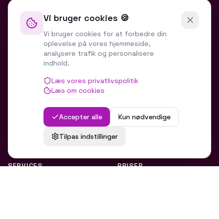
Vi bruger cookies 🍪
Vi bruger cookies for at forbedre din
oplevelse på vores hjemmeside,
analysere trafik og personalisere
indhold.
786 Studio er et tech-studio specialiseret i
softwareudvikling, webudvikling og automation.
Læs vores privatlivspolitik
Læs om cookies
Vi hjælper virksomheder med at vokse digitalt.
Accepter alle
Kun nødvendige
Tilpas indstillinger
SERVICES
PRISER
AI & Softwareudvikling
Pris: Hjemmeside
On-Demand AI-Udvikler
Pris: Webshop
Webudvikling
Pris: App / webapp