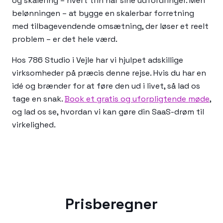
og skalering – hvert trin har sine udfordringer. Men
belønningen – at bygge en skalerbar forretning
med tilbagevendende omsætning, der løser et reelt
problem – er det hele værd.
Hos 786 Studio i Vejle har vi hjulpet adskillige
virksomheder på præcis denne rejse. Hvis du har en
idé og brænder for at føre den ud i livet, så lad os
tage en snak.
Book et gratis og uforpligtende møde
,
og lad os se, hvordan vi kan gøre din SaaS-drøm til
virkelighed.
Prisberegner