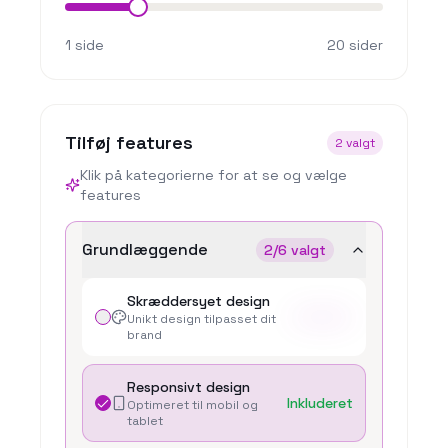
1
side
20
sider
Tilføj features
2
valgt
Klik på kategorierne for at se og vælge
features
Grundlæggende
2/6 valgt
Skræddersyet design
+
X.XXX kr
Unikt design tilpasset dit
brand
Responsivt design
Inkluderet
Optimeret til mobil og
tablet