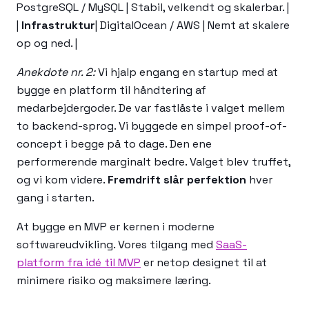
PostgreSQL / MySQL | Stabil, velkendt og skalerbar. |
|
Infrastruktur
| DigitalOcean / AWS | Nemt at skalere
op og ned. |
Anekdote nr. 2:
Vi hjalp engang en startup med at
bygge en platform til håndtering af
medarbejdergoder. De var fastlåste i valget mellem
to backend-sprog. Vi byggede en simpel proof-of-
concept i begge på to dage. Den ene
performerende marginalt bedre. Valget blev truffet,
og vi kom videre.
Fremdrift slår perfektion
hver
gang i starten.
At bygge en MVP er kernen i moderne
softwareudvikling. Vores tilgang med
SaaS-
platform fra idé til MVP
er netop designet til at
minimere risiko og maksimere læring.