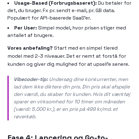
Usage-Based (Forbrugsbaseret):
Du betaler for
det, du bruger. Fx pr. sendt e-mail, pr. GB data.
Populært for API-baserede SaaS'er.
Per User:
Simpel model, hvor prisen stiger med
antallet af brugere.
Vores anbefaling?
Start med en simpel tiered
model med 2-3 niveauer. Det er nemt at forstå for
kunden og giver dig mulighed for at upsell'e senere.
Vibecoder-tip:
Undersøg dine konkurrenter, men
lad dem ikke diktere din pris. Din pris skal afspejle
den
værdi
, du skaber for kunden. Hvis dit værktøj
sparer en virksomhed for 10 timer om måneden
(værdi: 5.000 kr.), er en pris på 499 kr/md. et
røverkøb.
Fase 4: Lancering og Go-to-