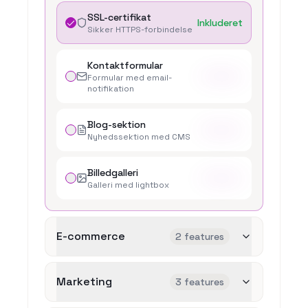
SSL-certifikat
Inkluderet
Sikker HTTPS-forbindelse
Kontaktformular
+
X.XXX kr
Formular med email-
notifikation
Blog-sektion
+
X.XXX kr
Nyhedssektion med CMS
Billedgalleri
+
X.XXX kr
Galleri med lightbox
E-commerce
2 features
Marketing
3 features