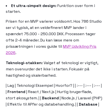
Et ultra-simpelt design:
Funktion over form i
starten.
Prisen for en MVP varierer voldsomt. Hos 786 Studio
ser vi typisk, at en veldefineret MVP lander i
spændet 75.000 - 250.000 DKK. Processen tager
ofte 2-4 måneder. Du kan læse mere om
prissætningen i vores guide til
MVP Udvikling Pris
2026
.
Teknologi-stakken:
Valget af teknologi er vigtigt,
men overvurder det ikke i starten. Fokusér på
hastighed og skalerbarhed.
| Lag | Teknologi Eksempel | Hvorfor? | | :--- | :--- | :--- |
|
Frontend
| React / Next.js | Hurtig brugerflade,
stort økosystem. | |
Backend
| Node.js / Laravel (PHP)
| Effektiv til API'er og databehandling. | |
Database
|