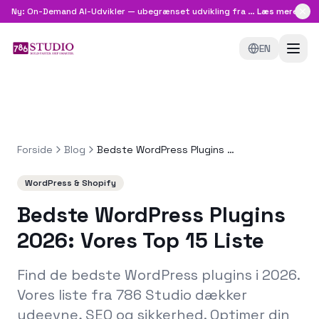
Ny: On-Demand AI-Udvikler — ubegrænset udvikling fra
8.999 kr/md
Læs mere
EN
Forside
Blog
Bedste WordPress Plugins 2026: Vores Top 15 Liste
WordPress & Shopify
Bedste WordPress Plugins
2026: Vores Top 15 Liste
Find de bedste WordPress plugins i 2026.
Vores liste fra 786 Studio dækker
ydeevne, SEO og sikkerhed. Optimer din