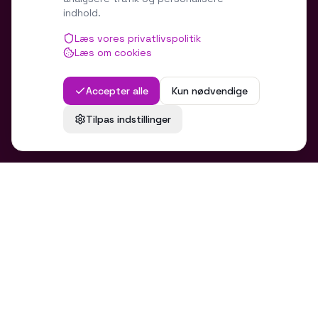
indhold.
Cookie-indstillinger
Læs vores privatlivspolitik
Læs om cookies
Accepter alle
Kun nødvendige
EMAIL
Tilpas indstillinger
info@786studio.ai
TELEFON
+45 36 60 70 36
LOKATION
Vejle, Danmark