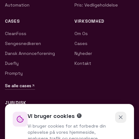
Automation
Pris: Vedligeholdelse
CASES
VIRKSOMHED
CleanFoss
Om Os
Sengesnedkeren
Cases
Dansk Annonceforening
Nyheder
Duefly
Kontakt
Prompty
Se alle cases
JURIDISK
Privatlivspolitik
Vi bruger cookies 🍪
Handelsbetingelser
Vi bruger cookies for at forbedre din
oplevelse på vores hjemmeside,
Cookiepolitik
analysere trafik og personalisere