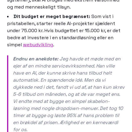
og med menneskeligt tilsyn.
Dit budget er meget begrænset:
Som vist i
pristabellen, starter reelle AI-projekter sjældent
under 75.000 kr. Hvis budgettet er 15.000 kr, er det
bedre at investere i en standardløsning eller en
simpel
webudvikling
.
Endnu en anekdote:
Jeg havde et møde med en
ejer af en mindre servicevirksomhed. Han ville
have en AI, der kunne skrive hans tilbud helt
automatisk. En spændende idé. Men da vi
dykkede ned i det, fandt vi ud af, at han kun skrev
5-6 tilbud om måneden, og at de var meget ens.
Vi endte med at bygge en simpel skabelon-
løsning med nogle dropdown-menuer. Det tog 10
timer at bygge og løste 95% af hans problem til
en brøkdel af prisen. Ærlighed er en kerneværdi
for os.