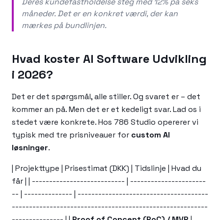
Deres kundefastholdelse steg med 12% på seks
måneder. Det er en konkret værdi, der kan
mærkes på bundlinjen.
Hvad koster AI Software Udvikling
i 2026?
Det er det spørgsmål, alle stiller. Og svaret er – det
kommer an på. Men det er et kedeligt svar. Lad os i
stedet være konkrete. Hos 786 Studio opererer vi
typisk med tre prisniveauer for
custom AI
løsninger
.
| Projekttype | Prisestimat (DKK) | Tidslinje | Hvad du
får | | --------------------------- | ----------------------
-- | -------------- | --------------------------------------
---------------------------------------------------------
--------------- | |
Proof of Concept (PoC) / MVP
|