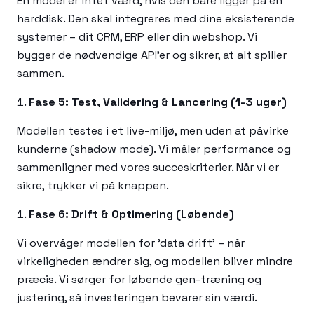
En model er intet værd, hvis den bare ligger på en
harddisk. Den skal integreres med dine eksisterende
systemer – dit CRM, ERP eller din webshop. Vi
bygger de nødvendige API'er og sikrer, at alt spiller
sammen.
Fase 5: Test, Validering & Lancering (1-3 uger)
Modellen testes i et live-miljø, men uden at påvirke
kunderne (shadow mode). Vi måler performance og
sammenligner med vores succeskriterier. Når vi er
sikre, trykker vi på knappen.
Fase 6: Drift & Optimering (Løbende)
Vi overvåger modellen for 'data drift' – når
virkeligheden ændrer sig, og modellen bliver mindre
præcis. Vi sørger for løbende gen-træning og
justering, så investeringen bevarer sin værdi.