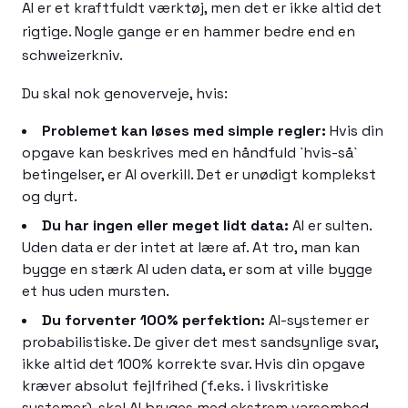
AI er et kraftfuldt værktøj, men det er ikke altid det
rigtige. Nogle gange er en hammer bedre end en
schweizerkniv.
Du skal nok genoverveje, hvis:
Problemet kan løses med simple regler:
Hvis din
opgave kan beskrives med en håndfuld `hvis-så`
betingelser, er AI overkill. Det er unødigt komplekst
og dyrt.
Du har ingen eller meget lidt data:
AI er sulten.
Uden data er der intet at lære af. At tro, man kan
bygge en stærk AI uden data, er som at ville bygge
et hus uden mursten.
Du forventer 100% perfektion:
AI-systemer er
probabilistiske. De giver det mest sandsynlige svar,
ikke altid det 100% korrekte svar. Hvis din opgave
kræver absolut fejlfrihed (f.eks. i livskritiske
systemer), skal AI bruges med ekstrem varsomhed