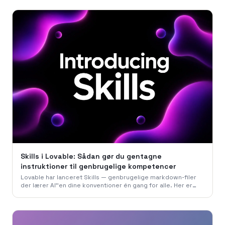
Skills i Lovable: Sådan gør du gentagne
instruktioner til genbrugelige kompetencer
Lovable har lanceret Skills — genbrugelige markdown-filer
der lærer AI''en dine konventioner én gang for alle. Her er
hvordan vi i 786 Studio bruger dem til at bygge hurtigere,
mere konsistent og uden at gentage os selv.