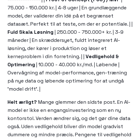
75.000 - 150.000 kr. | 4-8 uger | En grundlæggende
model, der validerer din idé på et begrænset
datasæt. Perfekt til at teste, om der er potentiale. | |
Fuld Skala Løsning
| 250.000 - 750.000+ kr. | 3-9
måneder | En skræddersyet, fuldt integreret AI-
løsning, der kører i produktion og løser et
kerneproblem i din forretning. | |
Vedligehold &
Optimering
| 10.000 - 40.000 kr./md. | Løbende |
Overvågning af model-performance, gen-træning
på nye data og løbende optimering for at undgå
'model drift'. |
Helt ærligt?
Mange glemmer den sidste post. En AI-
model er ikke en engangsinvestering som en ny
kontorstol. Verden ændrer sig, og det gør dine data
også. Uden vedligehold bliver din model gradvist
dummere og mindre præcis. Pengene til vedligehold