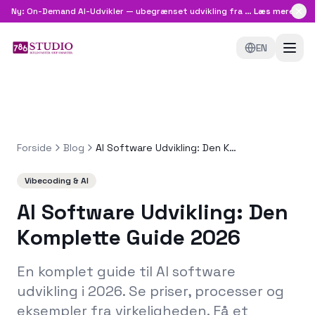
Ny: On-Demand AI-Udvikler — ubegrænset udvikling fra
8.999 kr/md
Læs mere
EN
Forside
Blog
AI Software Udvikling: Den Komplette Guide 2026
Vibecoding & AI
AI Software Udvikling: Den
Komplette Guide 2026
En komplet guide til AI software
udvikling i 2026. Se priser, processer og
eksempler fra virkeligheden. Få et