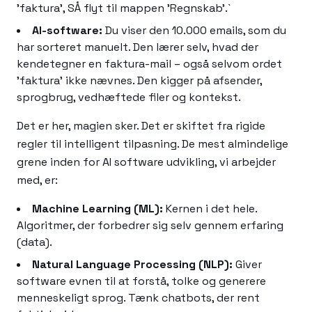
'faktura', SÅ flyt til mappen 'Regnskab'.`
AI-software:
Du viser den 10.000 emails, som du
har sorteret manuelt. Den lærer selv, hvad der
kendetegner en faktura-mail – også selvom ordet
'faktura' ikke nævnes. Den kigger på afsender,
sprogbrug, vedhæftede filer og kontekst.
Det er her, magien sker. Det er skiftet fra rigide
regler til intelligent tilpasning. De mest almindelige
grene inden for AI software udvikling, vi arbejder
med, er:
Machine Learning (ML):
Kernen i det hele.
Algoritmer, der forbedrer sig selv gennem erfaring
(data).
Natural Language Processing (NLP):
Giver
software evnen til at forstå, tolke og generere
menneskeligt sprog. Tænk chatbots, der rent